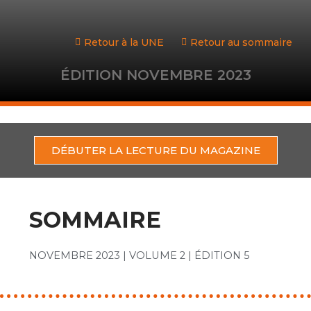
Aller
au
contenu
Retour à la UNE
Retour au sommaire
ÉDITION NOVEMBRE 2023
DÉBUTER LA LECTURE DU MAGAZINE
SOMMAIRE
NOVEMBRE 2023 | VOLUME 2 | ÉDITION 5